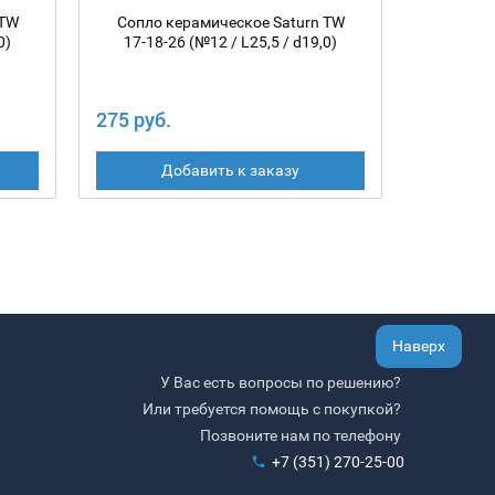
 TW
Сопло керамическое Saturn TW
Сопло
0)
17-18-26 (№12 / L25,5 / d19,0)
275 руб.
317 руб
Добавить к заказу
Наверх
У Вас есть вопросы по решению?
Или требуется помощь с покупкой?
Позвоните нам по телефону
+7 (351) 270-25-00