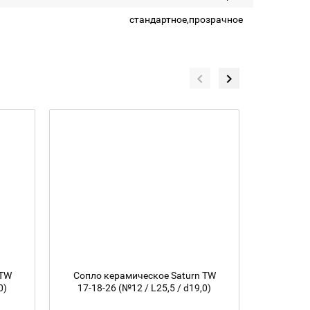
стандартное,прозрачное
 TW
Сопло керамическое Saturn TW
Сопло
0)
17-18-26 (№12 / L25,5 / d19,0)