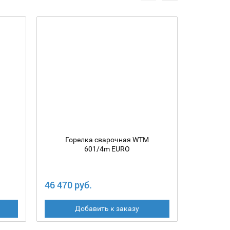
Горелка сварочная WTM
Гор
601/4m EURO
46 470 руб.
43 240 
Добавить к заказу