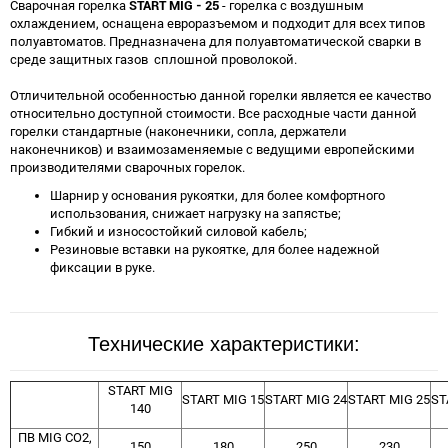
Сварочная горелка
START MIG - 25
- горелка с воздушным
охлаждением, оснащена евроразъемом и подходит для всех типов
полуавтоматов. Предназначена для полуавтоматической сварки в
среде защитных газов сплошной проволокой.
Отличительной особенностью данной горелки является ее качество
относительно доступной стоимости. Все расходные части данной
горелки стандартные (наконечники, сопла, держатели
наконечников) и взаимозаменяемые с ведущими европейскими
производителями сварочных горелок.
Шарнир у основания рукоятки, для более комфортного
использования, снижает нагрузку на запястье;
Гибкий и износостойкий силовой кабель;
Резиновые вставки на рукоятке, для более надежной
фиксации в руке.
Технические характеристики:
START MIG
START MIG 15
START MIG 24
START MIG 25
ST
140
ПВ MIG CO2,
150
180
250
230