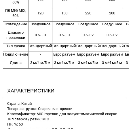
60%
ПВ MIG MIX,
120
150
220
200
60%
Охлаждение
Воздушное
Воздушное
Воздушное
Воздушное
В
Диаметр
0.6-1.0
0.6-1.0
0.6-1.2
0.6-1.2
проволоки
Тип гусака
Стандартный
Стандартный
Стандартный
Стандартный
Ст
Подключение
-
Евро разъем
Евро разъем
Евро разъем
Ев
Длина
3 м/4 м/5 м
3 м/4 м/5 м
3 м/4 м/5 м
3 м/4 м/5 м
3
ХАРАКТЕРИСТИКИ
Страна: Китай
Товарная группа: Сварочные горелки
Классификатор: MIG горелки для полуавтоматической сварки
Тип сварки / резки: MIG
ПН, %: 60