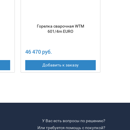
Горелка сварочная WTM
Гор
601/4m EURO
46 470 руб.
43 240 
Добавить к заказу
У Вас есть вопросы по решению?
Или требуется помощь с покупкой?