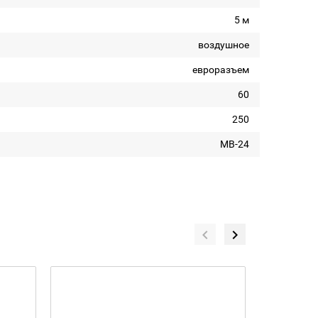
5 м
воздушное
евроразъем
60
250
MB-24