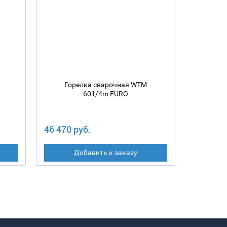
Горелка сварочная WTM
Гор
601/4m EURO
46 470 руб.
43 240 
Добавить к заказу