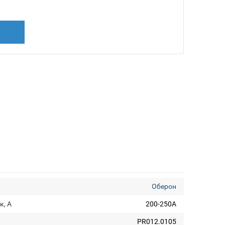
Оберон
к, А
200-250А
PR012.0105