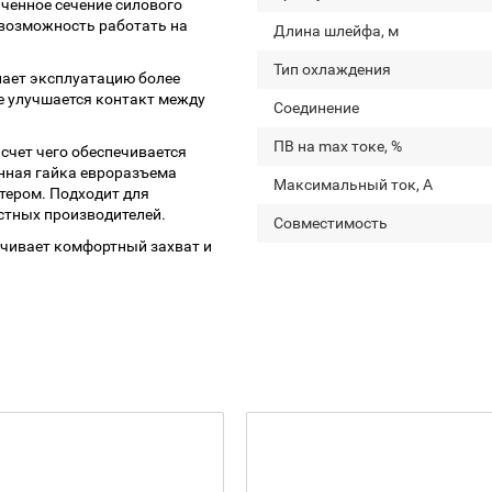
иченное сечение силового
 возможность работать на
Длина шлейфа, м
Тип охлаждения
лает эксплуатацию более
е улучшается контакт между
Соединение
ПВ на max токе, %
счет чего обеспечивается
нная гайка евроразъема
Максимальный ток, А
тером. Подходит для
стных производителей.
Совместимость
чивает комфортный захват и