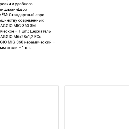
елки и удобного
ый дизайнЕвро
: Стандартный евро-
льшинству современных
AGGIO MIG-360 3М
ческое – 1 шт.; Держатель
SAGGIO M6х28х1,2 EСu
GGIO MIG-360 керамический –
 мм сталь – 1 шт.