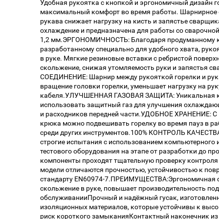
Удобная рукоятка с кнопкой и эргономичный дизайн 
максимальный комфорт во время работы. Шарнирное 
рукава снижает нагрузку на кисть и запястье сварщик
охлаждение и предназначена для работы со сварочной
1,2 мм.ЭРГОНОМИЧНОСТЬ: Благодаря продуманному к
разработанному специально для удобного хвата, руко
в руке. Мягкие резиновые вставки с ребристой повер
скольжение, снижая утомляемость руки и запястья
СОЕДИНЕНИЕ: Шарнир между рукояткой горелки и рук
вращение головки горелки, уменьшает нагрузку на рук
кабеля.УЛУЧШЕННАЯ ГАЗОВАЯ ЗАЩИТА: Уникальная к
использовать защитный газ для улучшения охлаждающ
и расходников передней части.УДОБНОЕ ХРАНЕНИЕ: С
крюка можно подвешивать горелку во время пауз в раб
среди других инструментов.100% КОНТРОЛЬ КАЧЕСТВА:
строгие испытания с использованием компьютерного 
тестового оборудования на этапе от разработки до пр
компоненты проходят тщательную проверку контроля 
модели отличаются прочностью, устойчивостью к пов
стандарту EN60974-7.ПРЕИМУЩЕСТВА:Эргономичная с
скольжение в руке, повышает производительность под
обслуживанииПрочный и надёжный гусак, изготовлен
изоляционных материалов, которые устойчивы к выс
риск короткого замыканияКонтактный наконечник из 