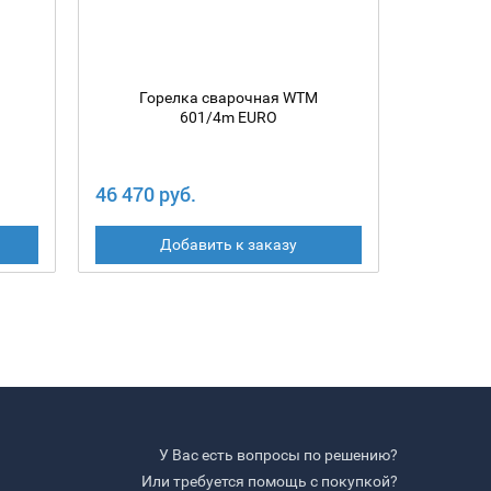
Горелка сварочная WTM
Гор
601/4m EURO
46 470 руб.
43 240 
Добавить к заказу
У Вас есть вопросы по решению?
Или требуется помощь с покупкой?