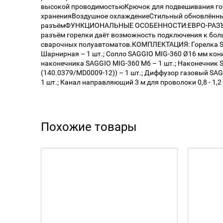
высокой проводимостьюКрючок для подвешивания гор
храненияВоздушное охлаждениеСтильный обновлённ
разъёмФУНКЦИОНАЛЬНЫЕ ОСОБЕННОСТИ:ЕВРО-РАЗЪЁМ
разъём горелки даёт возможность подключения к бо
сварочных полуавтоматов.КОМПЛЕКТАЦИЯ: Горелка S
Шарнирная – 1 шт.; Сопло SAGGIO MIG-360 Ø16 мм кони
наконечника SAGGIO MIG-360 M6 – 1 шт.; Наконечник 
(140.0379/MD0009-12)) – 1 шт.; Диффузор газовый SA
1 шт.; Канал направляющий 3 м для проволоки 0,8 - 1,2
Похожие товары