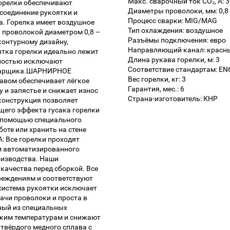
Макс. сварочный ток CO₂, А: 
горелки обеспечивают
Диаметры проволоки, мм: 0,8 
соединение рукоятки и
Процесс сварки: MIG/MAG
а. Горелка имеет воздушное
Тип охлаждения: воздушное
 проволокой диаметром 0,8 –
Разъёмы подключения: евро
онтурному дизайну,
Направляющий канал: красны
ятка горелки идеально лежит
Длина рукава горелки, м: 3
хностью исключают
Соответствие стандартам: EN
 сварщика.ШАРНИРНОЕ
Вес горелки, кг: 3
авом обеспечивает лёгкое
Гарантия, мес.: 6
у и запястье и снижает износ
Страна-изготовитель: КНР
онструкция позволяет
его эффекта гусака горелки
 помощью специального
оте или хранить на стене
 Все горелки проходят
и автоматизированного
оизводства. Наши
качества перед сборкой. Все
реждениям и соответствуют
истема рукоятки исключает
ачи проволоки и проста в
ный из специальных
оким температурам и снижают
твёрдого медного сплава с