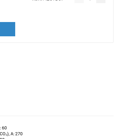
: 60
O₂), А: 270