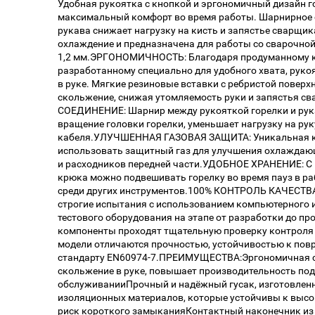
Удобная рукоятка с кнопкой и эргономичный дизайн 
максимальный комфорт во время работы. Шарнирное 
рукава снижает нагрузку на кисть и запястье сварщик
охлаждение и предназначена для работы со сварочной
1,2 мм.ЭРГОНОМИЧНОСТЬ: Благодаря продуманному к
разработанному специально для удобного хвата, руко
в руке. Мягкие резиновые вставки с ребристой повер
скольжение, снижая утомляемость руки и запястья
СОЕДИНЕНИЕ: Шарнир между рукояткой горелки и рук
вращение головки горелки, уменьшает нагрузку на рук
кабеля.УЛУЧШЕННАЯ ГАЗОВАЯ ЗАЩИТА: Уникальная к
использовать защитный газ для улучшения охлаждающ
и расходников передней части.УДОБНОЕ ХРАНЕНИЕ: С
крюка можно подвешивать горелку во время пауз в раб
среди других инструментов.100% КОНТРОЛЬ КАЧЕСТВА:
строгие испытания с использованием компьютерного 
тестового оборудования на этапе от разработки до пр
компоненты проходят тщательную проверку контроля 
модели отличаются прочностью, устойчивостью к пов
стандарту EN60974-7.ПРЕИМУЩЕСТВА:Эргономичная с
скольжение в руке, повышает производительность под
обслуживанииПрочный и надёжный гусак, изготовлен
изоляционных материалов, которые устойчивы к выс
риск короткого замыканияКонтактный наконечник из 