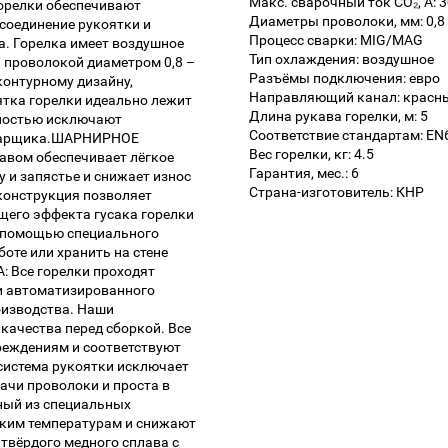
Макс. сварочный ток CO₂, А: 
горелки обеспечивают
Диаметры проволоки, мм: 0,8 
соединение рукоятки и
Процесс сварки: MIG/MAG
а. Горелка имеет воздушное
Тип охлаждения: воздушное
 проволокой диаметром 0,8 –
Разъёмы подключения: евро
онтурному дизайну,
Направляющий канал: красны
ятка горелки идеально лежит
Длина рукава горелки, м: 5
хностью исключают
Соответствие стандартам: EN
 сварщика.ШАРНИРНОЕ
Вес горелки, кг: 4.5
авом обеспечивает лёгкое
Гарантия, мес.: 6
у и запястье и снижает износ
Страна-изготовитель: КНР
онструкция позволяет
его эффекта гусака горелки
 помощью специального
оте или хранить на стене
 Все горелки проходят
и автоматизированного
оизводства. Наши
качества перед сборкой. Все
реждениям и соответствуют
истема рукоятки исключает
ачи проволоки и проста в
ный из специальных
оким температурам и снижают
твёрдого медного сплава с