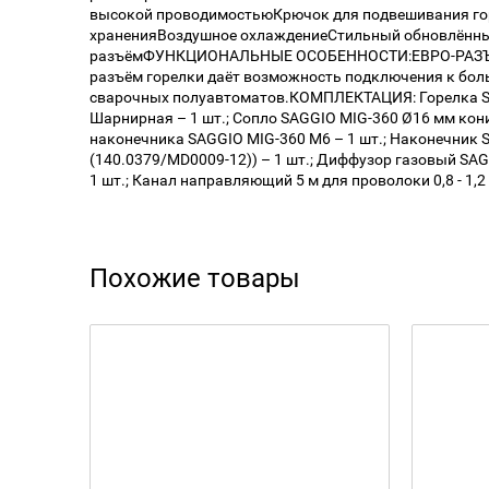
высокой проводимостьюКрючок для подвешивания гор
храненияВоздушное охлаждениеСтильный обновлённ
разъёмФУНКЦИОНАЛЬНЫЕ ОСОБЕННОСТИ:ЕВРО-РАЗЪЁМ
разъём горелки даёт возможность подключения к бо
сварочных полуавтоматов.КОМПЛЕКТАЦИЯ: Горелка S
Шарнирная – 1 шт.; Сопло SAGGIO MIG-360 Ø16 мм кони
наконечника SAGGIO MIG-360 M6 – 1 шт.; Наконечник 
(140.0379/MD0009-12)) – 1 шт.; Диффузор газовый SA
1 шт.; Канал направляющий 5 м для проволоки 0,8 - 1,2
Похожие товары