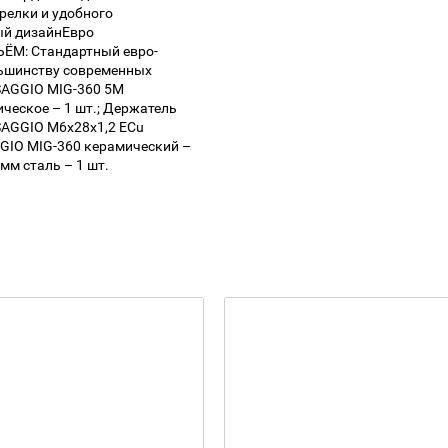
елки и удобного
ый дизайнЕвро
: Стандартный евро-
льшинству современных
AGGIO MIG-360 5М
ческое – 1 шт.; Держатель
SAGGIO M6х28х1,2 EСu
GGIO MIG-360 керамический –
 мм сталь – 1 шт.