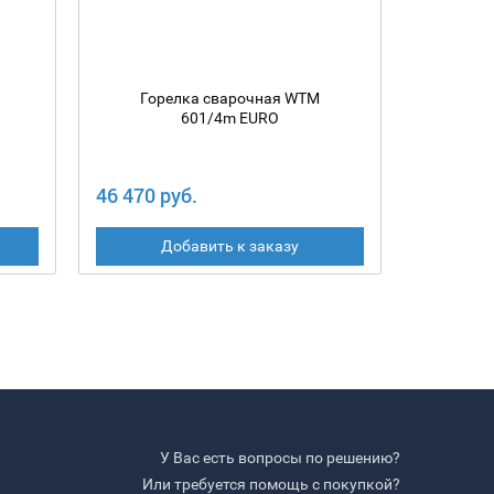
Горелка сварочная WTM
Гор
601/4m EURO
46 470 руб.
43 240 
Добавить к заказу
У Вас есть вопросы по решению?
Или требуется помощь с покупкой?