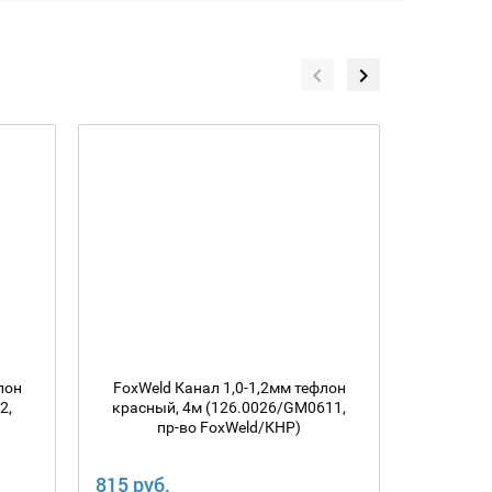
лон
FoxWeld Канал 1,0-1,2мм тефлон
Канал F
2,
красный, 4м (126.0026/GM0611,
желтый
пр-во FoxWeld/КНР)
п
815 руб.
815 руб