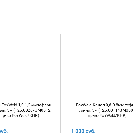
 FoxWeld 1,0-1,2мм тефлон
FoxWeld Канал 0,6-0,8мм теф
ый, 5м (126.0028/GM0612,
синий, 5м (126.0011/GM060
пр-во FoxWeld/КНР)
пр-во FoxWeld/КНР)
руб.
1 030 руб.