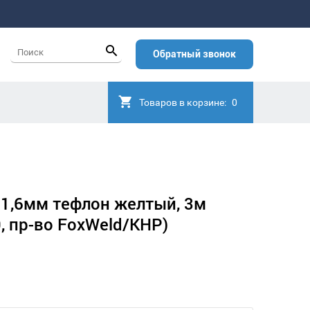
Обратный звонок
Товаров в корзине:
0
-1,6мм тефлон желтый, 3м
, пр-во FoxWeld/КНР)