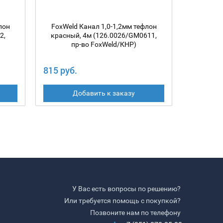
лон
FoxWeld Канал 1,0-1,2мм тефлон
Канал F
2,
красный, 4м (126.0026/GM0611,
желтый
пр-во FoxWeld/КНР)
п
815 руб.
815 руб
Добавить к заказу
У Вас есть вопросы по решению?
Или требуется помощь с покупкой?
Позвоните нам по телефону