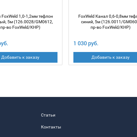
 FoxWeld 1,0-1,2мм тефлон
FoxWeld Канал 0,6-0,8мм теф
ый, 5м (126.0028/GM0612,
синий, 5м (126.0011/GM060
пр-во FoxWeld/КНР)
пр-во FoxWeld/КНР)
руб.
1 030 руб.
Добавить к заказу
Добавить к заказу
Статьи
Контакты