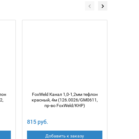
лон
FoxWeld Канал 1,0-1,2мм тефлон
Канал F
2,
красный, 4м (126.0026/GM0611,
желтый
пр-во FoxWeld/КНР)
п
815 руб.
815 руб
Добавить к заказу