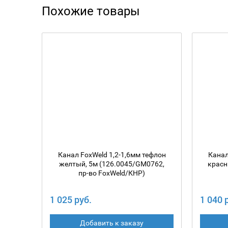
Похожие товары
Канал FoxWeld 1,2-1,6мм тефлон
Канал
желтый, 5м (126.0045/GM0762,
красн
пр-во FoxWeld/КНР)
1 025 руб.
1 040 
Добавить к заказу