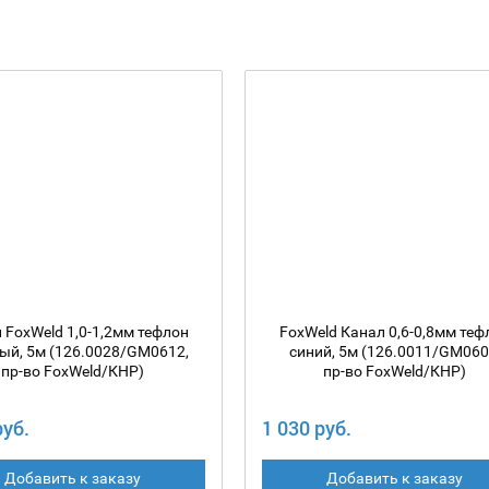
 FoxWeld 1,0-1,2мм тефлон
FoxWeld Канал 0,6-0,8мм теф
ый, 5м (126.0028/GM0612,
синий, 5м (126.0011/GM060
пр-во FoxWeld/КНР)
пр-во FoxWeld/КНР)
руб.
1 030 руб.
Добавить к заказу
Добавить к заказу