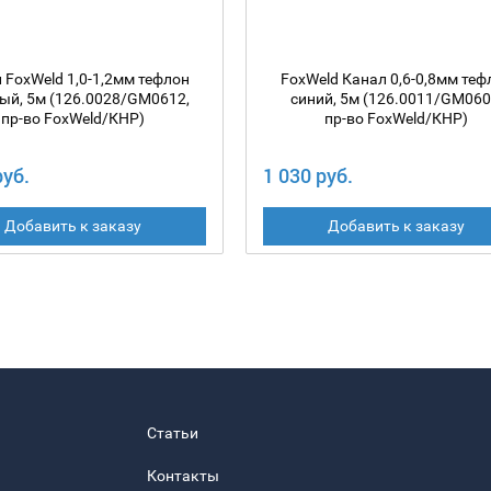
 FoxWeld 1,0-1,2мм тефлон
FoxWeld Канал 0,6-0,8мм теф
ый, 5м (126.0028/GM0612,
синий, 5м (126.0011/GM060
пр-во FoxWeld/КНР)
пр-во FoxWeld/КНР)
руб.
1 030 руб.
Добавить к заказу
Добавить к заказу
Статьи
Контакты