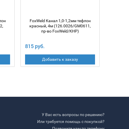
лон
FoxWeld Канал 1,0-1,2мм тефлон
Канал F
2,
красный, 4м (126.0026/GM0611,
желтый
пр-во FoxWeld/КНР)
п
815 руб.
815 руб
Добавить к заказу
У Вас есть вопросы по решению?
Или требуется помощь с покупкой?
Позвоните нам по телефону