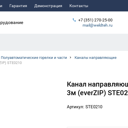
ьи
Гарантия
Демонстрация
Контакты
+7 (351) 270-25-00
рудование
mail@weldteh.ru
Полуавтоматические горелки и части
Каналы направляющие
ZIP) STE0210
Канал направляющ
3м (everZIP) STE0
Артикул: STE0210