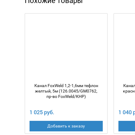
Похожие товары
Канал FoxWeld 1,2-1,6мм тефлон
Канал
желтый, 5м (126.0045/GM0762,
красн
пр-во FoxWeld/КНР)
1 025 руб.
1 040 
Добавить к заказу