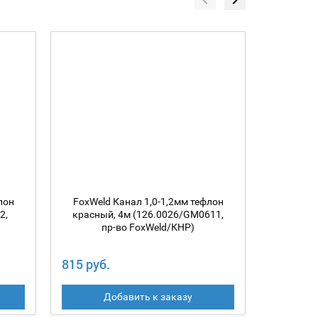
лон
FoxWeld Канал 1,0-1,2мм тефлон
Канал F
2,
красный, 4м (126.0026/GM0611,
желтый
пр-во FoxWeld/КНР)
п
815 руб.
815 руб
Добавить к заказу