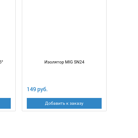
5°
Изолятор MIG SN24
Держ
149 руб.
484 руб
Добавить к заказу