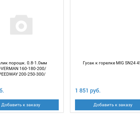
лик порошк. 0.8-1.0мм
Гусак к горелке MIG SN24 4
OVERMAN 160-180-200/
PEEDWAY 200-250-300/
AY 250-250/3/ Динамика
200 ЭКСПЕРТ
б.
1 851 руб.
Добавить к заказу
Добавить к заказу