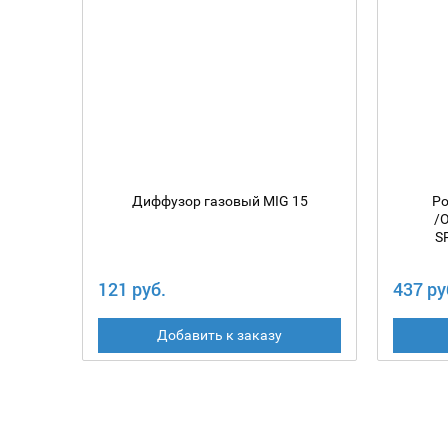
Диффузор газовый MIG 15
Ро
/
S
SKYW
121 руб.
437 ру
Добавить к заказу