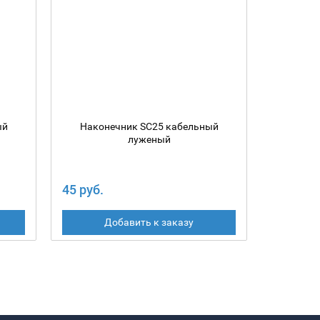
ый
Наконечник SC25 кабельный
Након
луженый
45 руб.
32 руб.
Добавить к заказу