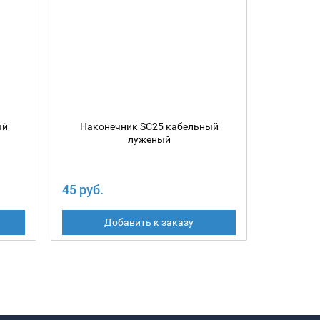
ый
Наконечник SC25 кабельный
Након
луженый
45 руб.
32 руб.
Добавить к заказу