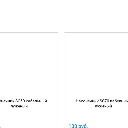
онечник SC50 кабельный
Наконечник SC70 кабельн
луженый
луженый
.
130 руб.