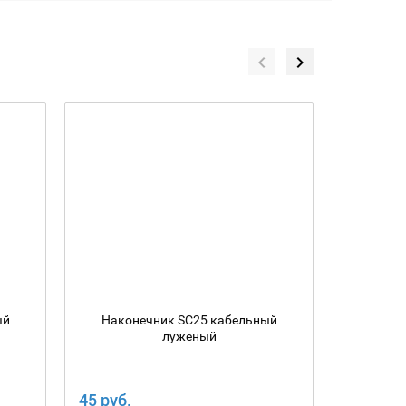
ый
Наконечник SC25 кабельный
Након
луженый
45 руб.
32 руб.