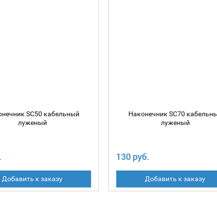
онечник SC50 кабельный
Наконечник SC70 кабельн
луженый
луженый
.
130 руб.
Добавить к заказу
Добавить к заказу