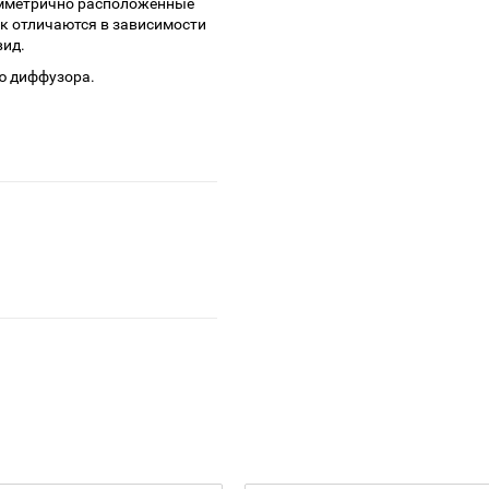
симметрично расположенные
ик отличаются в зависимости
вид.
ю диффузора.