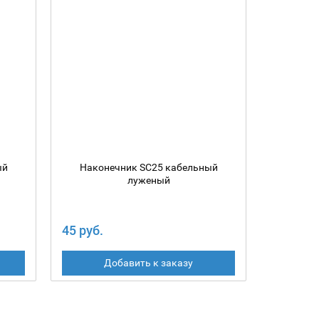
ый
Наконечник SC25 кабельный
Након
луженый
45 руб.
32 руб.
Добавить к заказу