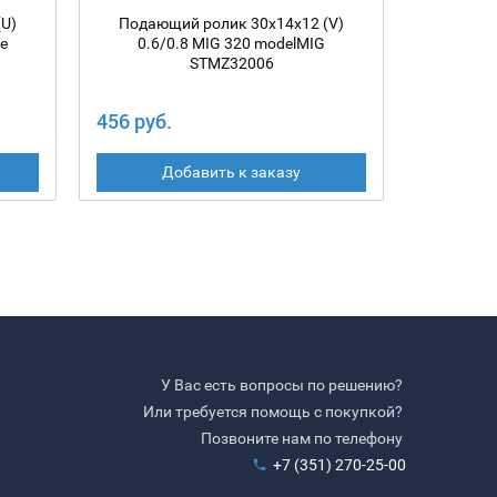
U)
Подающий ролик 30х14х12 (V)
Подающ
ne
0.6/0.8 MIG 320 modelMIG
1.0 
STMZ32006
456 руб.
416 руб
Добавить к заказу
У Вас есть вопросы по решению?
Или требуется помощь с покупкой?
Позвоните нам по телефону
+7 (351) 270-25-00