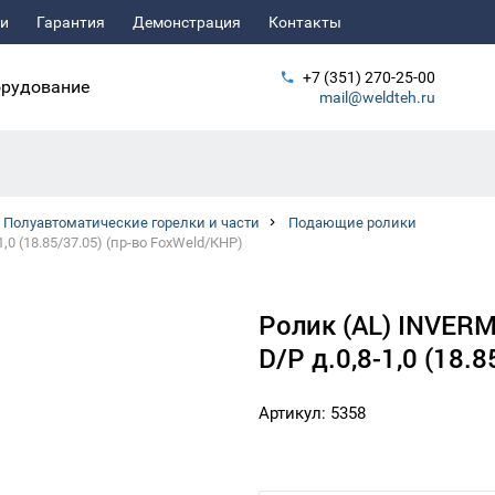
ьи
Гарантия
Демонстрация
Контакты
+7 (351) 270-25-00
рудование
mail@weldteh.ru
Полуавтоматические горелки и части
Подающие ролики
,0 (18.85/37.05) (пр-во FoxWeld/КНР)
Ролик (AL) INVERM
D/P д.0,8-1,0 (18.
Артикул: 5358