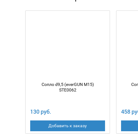
Сопло d9,5 (everGUN M15)
Соп
STE0062
130 руб.
458 ру
Добавить к заказу