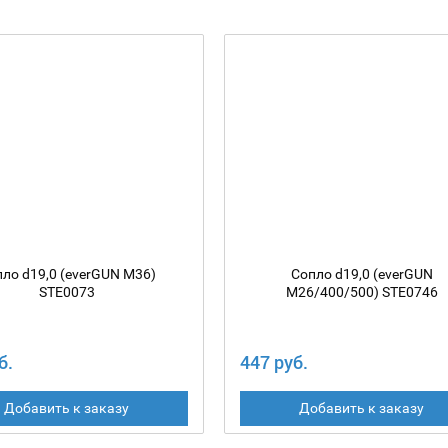
ло d19,0 (everGUN M36)
Сопло d19,0 (everGUN
STE0073
M26/400/500) STЕ0746
б.
447 руб.
Добавить к заказу
Добавить к заказу