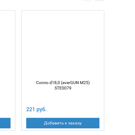
Сопло d18,0 (everGUN M25)
Сопл
STE0079
221 руб.
226 руб
Добавить к заказу