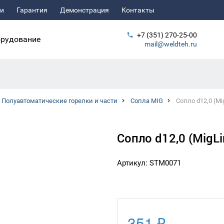
ьи
Гарантия
Демонстрация
Контакты
+7 (351) 270-25-00
рудование
mail@weldteh.ru
Полуавтоматические горелки и части
Сопла MIG
Сопло d12,0 (M
Сопло d12,0 (MigL
Артикул: STM0071
351 ₽