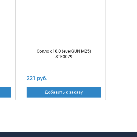
Сопло d18,0 (everGUN M25)
Сопл
STE0079
221 руб.
226 руб
Добавить к заказу