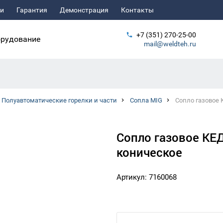
ьи
Гарантия
Демонстрация
Контакты
+7 (351) 270-25-00
рудование
mail@weldteh.ru
Полуавтоматические горелки и части
Сопла MIG
Сопло газовое 
Сопло газовое КЕД
коническое
Артикул: 7160068