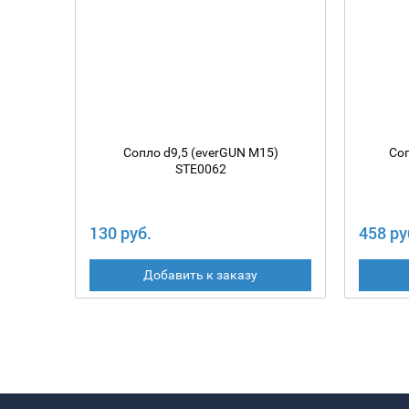
Сопло d9,5 (everGUN M15)
Соп
STE0062
130 руб.
458 ру
Добавить к заказу