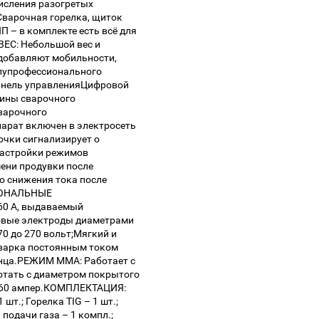
исления разогретых
варочная горелка, щиток
П – в комплекте есть всё для
ВЕС: Небольшой вес и
 добавляют мобильности,
олупрофессионального
анель управленияЦифровой
чины сварочного
варочного
парат включен в электросеть
очки сигнализирует о
настройки режимов
ени продувки после
о снижения тока после
ЦИОНАЛЬНЫЕ
60 А, выдаваемый
овые электроды диаметрами
70 до 270 вольт;Мягкий и
сварка постоянным током
анца.РЕЖИМ MMA: Работает с
отать с диаметром покрытого
о 160 ампер.КОМПЛЕКТАЦИЯ:
шт.; Горелка TIG – 1 шт.;
 подачи газа – 1 компл.;