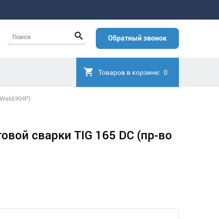
Обратный звонок
Товаров в корзине:
0
xWeld/КНР)
овой сварки TIG 165 DC (пр-во