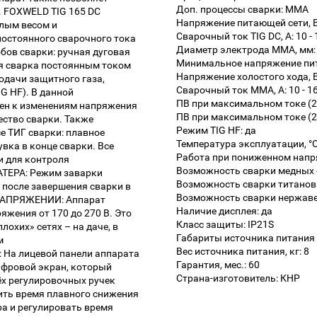
Доп. процессы сварки: MMA
. FOXWELD TIG 165 DC
Напряжение питающей сети, В
лым весом и
Сварочный ток TIG DC, А: 10 -
остоянного сварочного тока
Диаметр электрода MMA, мм: 1
бов сварки: ручная дуговая
Минимальное напряжение пита
я сварка постоянным током
Напряжение холостого хода, В
одачи защитного газа,
Сварочный ток MMA, А: 10 - 1
G HF). В данной
ПВ при максимальном токе (25
лен к изменениям напряжения
ПВ при максимальном токе (25 
ество сварки. Также
Режим TIG HF: да
е ТИГ сварки: плавное
Температура эксплуатации, °C:
увка в конце сварки. Все
Работа при пониженном напр
и для контроля
Возможность сварки медных 
АТЕРА: Режим заварки
Возможность сварки титанов
 после завершения сварки в
Возможность сварки нержаве
НАПРЯЖЕНИИ: Аппарат
Наличие дисплея: да
яжения от 170 до 270 В. Это
Класс защиты: IP21S
охих» сетях – на даче, в
Габариты источника питания 
м
Вес источника питания, кг: 8
а лицевой панели аппарата
Гарантия, мес.: 60
ифровой экран, который
Страна-изготовитель: КНР
ёх регулировочных ручек
ить время плавного снижения
ра и регулировать время