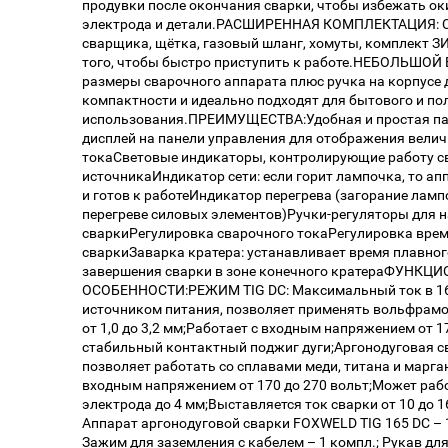
продувки после окончания сварки, чтобы избежать ок
электрода и детали.РАСШИРЕННАЯ КОМПЛЕКТАЦИЯ: С
сварщика, щётка, газовый шланг, хомуты, комплект ЗИ
того, чтобы быстро приступить к работе.НЕБОЛЬШОЙ 
размеры сварочного аппарата плюс ручка на корпусе
компактности и идеально подходят для бытового и п
использования.ПРЕИМУЩЕСТВА:Удобная и простая п
дисплей на панели управления для отображения вели
токаСветовые индикаторы, контролирующие работу с
источникаИндикатор сети: если горит лампочка, то ап
и готов к работеИндикатор перегрева (загорание ламп
перегреве силовых элементов)Ручки-регуляторы для 
сваркиРегулировка сварочного токаРегулировка врем
сваркиЗаварка кратера: устанавливает время плавног
завершения сварки в зоне конечного кратераФУНК
ОСОБЕННОСТИ:РЕЖИМ TIG DC: Максимальный ток в 1
источником питания, позволяет применять вольфрам
от 1,0 до 3,2 мм;Работает с входным напряжением от 1
стабильный контактный поджиг дуги;Аргонодуговая 
позволяет работать со сплавами меди, титана и марг
входным напряжением от 170 до 270 вольт;Может раб
электрода до 4 мм;Выставляется ток сварки от 10 д
Аппарат аргонодуговой сварки FOXWELD TIG 165 DC – 1 
Зажим для заземления с кабелем – 1 компл.; Рукав для