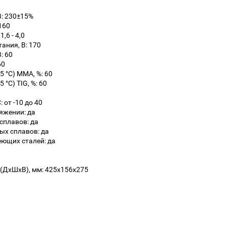
: 230±15%
 160
,6 - 4,0
ния, В: 170
: 60
60
 °C) ММА, %: 60
°C) TIG, %: 60
 от -10 до 40
яжении: да
сплавов: да
ых сплавов: да
ющих сталей: да
(ДхШхВ), мм: 425х156х275