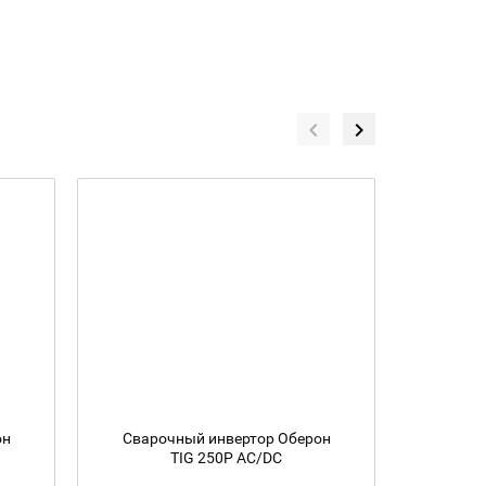
он
Сварочный инвертор Оберон
Сваро
TIG 250P AC/DC