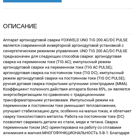
ОПИСАНИЕ
Аппарат аргонодуговой сварки FOXWELD UNO TIG 200 AC/DC PULSE
является современной инверторной аргонодуговой установкой с
синергетическим режимом управления. UNO TIG 200 AC/DC PULSE
предназначен для следующих способов сварки: аргонодуговая
сварка на переменном токе (TIG АС); импульсный режим
аргонодуговой сварки на переменном токе (ТIG АС PULSE);
аргонодуговая сварка на постоянном токе (ТIG DC); импульсный
режим аргонодуговой сварки на постоянном токе (ТIG DC PULSE);
ручная дуговая сварка покрытыми штучными электродами (ММА).
Коэффициент полезного действия аппарата более 85%, он является
энергосберегающим по сравнению с традиционными
трансформаторными установками. Импульсный режим на
переменном и постоянном токе уменьшает тепловложение,
улучшает стабилизацию дуги, особенно на малых токах, и облегчает
сварку тонколистового металла. Работа на постоянном токе (DC)
позволяет сваривать детали из стали, меди и титана. Сварка
переменным током (AC) ориентирована на работу со сплавами
алюминия и магния.МНОГОФУНКЦИОНАЛЬНОСТЬ 5-В-1: Благодаря