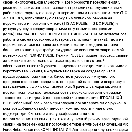
своей многофункциональности и возможности переключения 5
режимов сварки, аппарат позволяет проводить следующие виды
работ: аргонодуговую сварку на переменном и постоянном токе (TIG
AC, TIG DC), аргонодуговую сварку в импульсном режиме на
переменном и постоянном токе (ТIG АС PULSE, ТIG DC PULSE) и
ручную дуговую сварку покрытыми штучными электродами
(ММА).СВАРКА ПЕРЕМЕННЫМ И ПОСТОЯННЫМ ТОКОМ: Возможность
работать как на постоянном (сварка стали, меди, титана), так и на
переменном токе (сплавы алюминия, магния, медные сплавы
больших толщин, где требуется удаление окислов со свариваемой
поверхности).РЕЖИМ PULSE: Режим PULSE упрощает процесс сварки
алюминия и его сплавов, а также нержавеющих сталей,
обеспечивая высокий уровень надежности соединения. В отличие от
короткого замыкания, импульсная сварка не создает брызг и
предотвращает залипание. Качество и удобство импульсного
процесса позволяет сваривать швы разной сложности сварщику с
незначительным опытом. Импульсный режим на переменном и
постоянном токе дает возможность высококачественной сварки
тонкостенных изделий из нержавейки и алюминия.НЕБОЛЬШОЙ
ВЕС: Небольшой вес и размеры сварочного аппарата плюс ручка на
корпусе добавляют мобильности, компактности и идеально
подходят для бытового и полупрофессионального
использования.ПРЕИМУЩЕСТВА:Импульсный режим аргонодуговой
сварки на переменном и постоянном токеРегулируемая функция Arc
ForceНебольшой весКОМПЛЕКТАЦИЯ: Аппарат аргонодуговой сварки