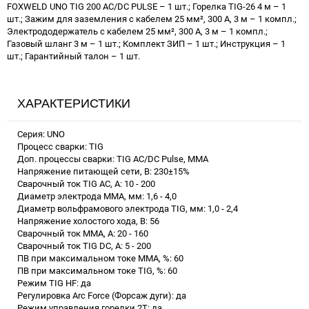
FOXWELD UNO TIG 200 AC/DC PULSE – 1 шт.; Горелка TIG-26 4 м – 1
шт.; Зажим для заземления с кабелем 25 мм², 300 А, 3 м – 1 компл.;
Электрододержатель с кабелем 25 мм², 300 А, 3 м – 1 компл.;
Газовый шланг 3 м – 1 шт.; Комплект ЗИП – 1 шт.; Инструкция – 1
шт.; Гарантийный талон – 1 шт.
ХАРАКТЕРИСТИКИ
Серия: UNO
Процесс сварки: TIG
Доп. процессы сварки: TIG AC/DC Pulse, MMA
Напряжение питающей сети, В: 230±15%
Сварочный ток TIG AC, А: 10 - 200
Диаметр электрода MMA, мм: 1,6 - 4,0
Диаметр вольфрамового электрода TIG, мм: 1,0 - 2,4
Напряжение холостого хода, В: 56
Сварочный ток MMA, А: 20 - 160
Сварочный ток TIG DC, А: 5 - 200
ПВ при максимальном токе ММА, %: 60
ПВ при максимальном токе TIG, %: 60
Режим TIG HF: да
Регулировка Arc Force (Форсаж дуги): да
Режим управления горелки 2Т: да