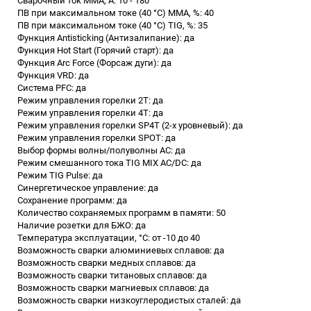
Сварочный ток MMA, А: 10 - 180
ПВ при максимальном токе (40 °C) ММА, %: 40
ПВ при максимальном токе (40 °C) TIG, %: 35
Функция Antisticking (Антизалипание): да
Функция Hot Start (Горячий старт): да
Функция Arc Force (Форсаж дуги): да
Функция VRD: да
Система PFC: да
Режим управления горелки 2Т: да
Режим управления горелки 4T: да
Режим управления горелки SP4T (2-х уровневый): да
Режим управления горелки SPOT: да
Выбор формы волны/полуволны AC: да
Режим смешанного тока TIG MIX AC/DC: да
Режим TIG Pulse: да
Синергетическое управление: да
Сохранение программ: да
Количество сохраняемых программ в памяти: 50
Наличие розетки для БЖО: да
Температура эксплуатации, °C: от -10 до 40
Возможность сварки алюминиевых сплавов: да
Возможность сварки медных сплавов: да
Возможность сварки титановых сплавов: да
Возможность сварки магниевых сплавов: да
Возможность сварки низкоуглеродистых сталей: да