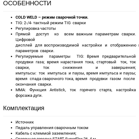
ОСОБЕННОСТИ
COLD WELD – режим сварочной точки.
TIG: 2-/4- тактный режим TIG сварки
Регулировка частоты
Прямой доступ ко всем важным параметрам сварки.
Цифровой
дисплей для воспроизводимой настройки и отображению 
параметров сварки.
Регулируемые параметры TIG: Время предварительной
продувки газа; время нарастания тока, стартовый ток, ток
сварки, ток снижения и завершения;
импульсы: ток импульса и паузы, время импульса и паузы;
время спада сварочного тока, время продувки газом после
окончания сварки.
ММА: Функция Antistick, ток горячего старта, настройка
форсажа дуги.
Комплектация
Источник
Педаль управления сварочным током
Кабель с клеммой заземления;
Сварочная горелка START SuperFlex 26, 4 м.