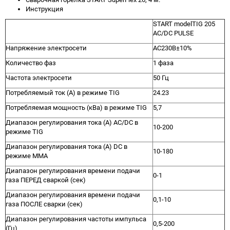
Инструкция
START modelTIG 205
AC/DC PULSE
Напряжение электросети
AC230В±10%
Количество фаз
1 фаза
Частота электросети
50 Гц
Потребляемый ток (А) в режиме TIG
24.23
Потребляемая мощность (кВа) в режиме TIG
5,7
Диапазон регулирования тока (А) AC/DC в
10-200
режиме TIG
Диапазон регулирования тока (А) DC в
10-180
режиме MMA
Диапазон регулирования времени подачи
0-1
газа ПЕРЕД сваркой (сек)
Диапазон регулирования времени подачи
0,1-10
газа ПОСЛЕ сварки (сек)
Диапазон регулирования частоты импульса
0,5-200
(Гц)