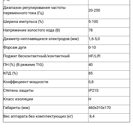
Диапазон регулирования частоты
20-250
переменного тока (Гц)
Ширина импульса (%)
5-100
Напряжение холостого хода (В)
78
Диаметр неплавящихся электродов (мм)
1,6-5,0
Форсаж дуги
0-10
Поджиг бесконтактный/контактный
HF/Lift
ПН (%) (В режиме TIG)
40
КПД (%)
85
Коэффициент мощности
0,8
Степень защиты
IP21S
Класс изоляции
H
Габариты (мм)
460х310х170
Вес аппарата без комплектующих (кг)
8,4