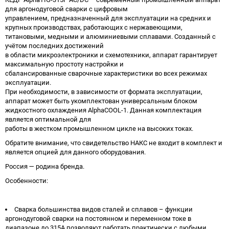
для аргонодуговой сварки с цифровым
управлением, предназначенный для эксплуатации на средних и
крупных производствах, работающих с нержавеющими,
титановыми, медными и алюминиевыми сплавами. Созданный с
учётом последних достижений
в области микроэлектроники и схемотехники, аппарат гарантирует
максимальную простоту настройки и
сбалансированные сварочные характеристики во всех режимах
эксплуатации.
При необходимости, в зависимости от формата эксплуатации,
аппарат может быть укомплектован универсальным блоком
жидкостного охлаждения AlphaCOOL-1. Данная комплектация
является оптимальной для
работы в жестком промышленном цикле на высоких токах.
Обратите внимание, что свидетельство НАКС не входит в комплект и
является опцией для данного оборудования.
Россия — родина бренда.
Особенности:
Сварка большинства видов сталей и сплавов – функции
аргонодуговой сварки на постоянном и переменном токе в
диапазоне до 315А позволяют работать практически с любыми