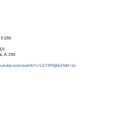
 5-250
4,0
, А: 250
youtube.com/watch?v=LG73PQjbkZA&t=2s