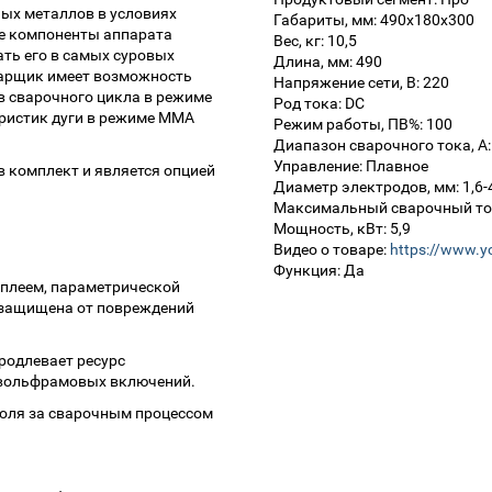
ых металлов в условиях
Габариты, мм: 490x180x300
ие компоненты аппарата
Вес, кг: 10,5
ть его в самых суровых
Длина, мм: 490
варщик имеет возможность
Напряжение сети, В: 220
в сварочного цикла в режиме
Род тока: DC
еристик дуги в режиме ММА
Режим работы, ПВ%: 100
Диапазон сварочного тока, А:
Управление: Плавное
в комплект и является опцией
Диаметр электродов, мм: 1,6-
Максимальный сварочный ток
Мощность, кВт: 5,9
Видео о товаре:
https://www.
Функция: Да
плеем, параметрической
 защищена от повреждений
родлевает ресурс
 вольфрамовых включений.
оля за сварочным процессом