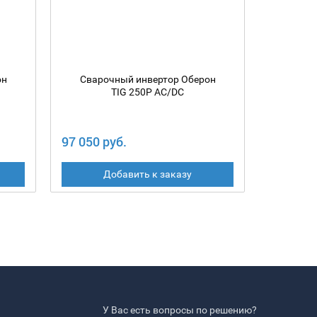
он
Сварочный инвертор Оберон
Сваро
TIG 250P AC/DC
97 050 руб.
68 850 
Добавить к заказу
У Вас есть вопросы по решению?