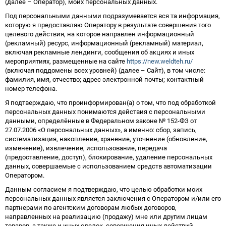
(далее – Оператор), моих персональных данных.
Под персональными данными подразумевается вся та информация,
которую я предоставляю Оператору в результате совершения того
целевого действия, на которое направлен информационный
(рекламный) ресурс, информационный (рекламный) материал,
включая рекламные лендинги, сообщения об акциях и иных
мероприятиях, размещенные на сайте
https://new.weldteh.ru/
(включая поддомены всех уровней) (далее – Сайт), в том числе:
фамилия, имя, отчество; адрес электронной почты; контактный
номер телефона.
Я подтверждаю, что проинформирован(а) о том, что под обработкой
персональных данных понимаются действия с персональными
данными, определённые в Федеральном законе № 152-ФЗ от
27.07.2006 «О персональных данных», а именно: сбор, запись,
систематизация, накопление, хранение, уточнение (обновление,
изменение), извлечение, использование, передача
(предоставление, доступ), блокирование, удаление персональных
данных, совершаемые с использованием средств автоматизации
Оператором.
Данным согласием я подтверждаю, что целью обработки моих
персональных данных является заключения с Оператором и/или его
партнерами по агентским договорам любых договоров,
направленных на реализацию (продажу) мне или другим лицам
товаров, а также и иных сделок, совершения иных действий,