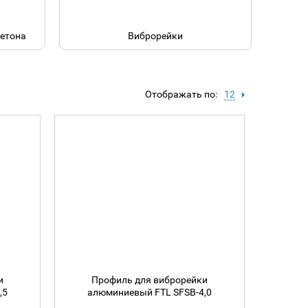
бетона
Виброрейки
Отображать по:
12
и
Профиль для виброрейки
,5
алюминиевый FTL SFSB-4,0