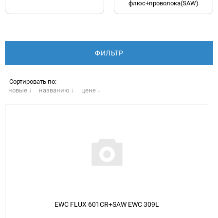
флюс+проволока(SAW)
Сортировать по:
новые ↓
названию ↓
цене ↓
EWC FLUX 601CR+SAW EWC 309L