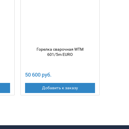
Горелка сварочная WTM
Гор
601/5m EURO
50 600 руб.
46 470 
Добавить к заказу