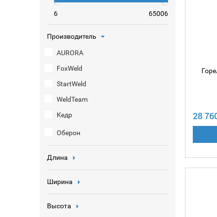
6
65006
Производитель
AURORA
FoxWeld
Горе
StartWeld
WeldTeam
28 76
Кедр
Оберон
Длина
Ширина
Высота