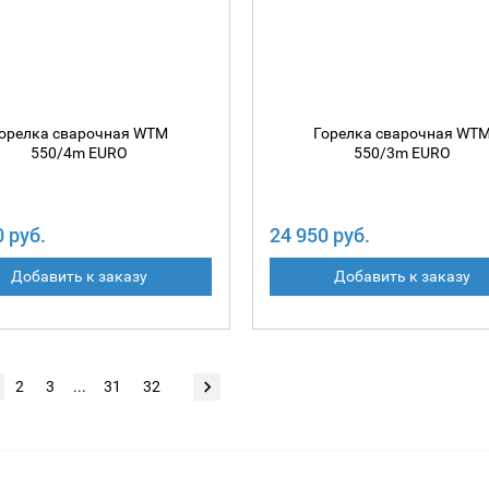
орелка сварочная WTM
Горелка сварочная WT
550/4m EURO
550/3m EURO
0 руб.
24 950 руб.
Добавить к заказу
Добавить к заказу
2
3
...
31
32