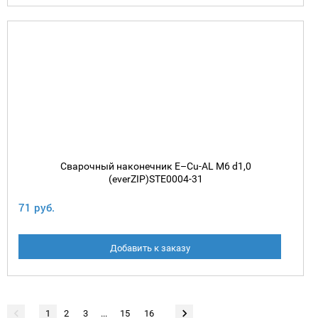
Сварочный наконечник E–Cu-AL М6 d1,0
(everZIP)STE0004-31
71 руб.
Добавить к заказу
1
2
3
...
15
16