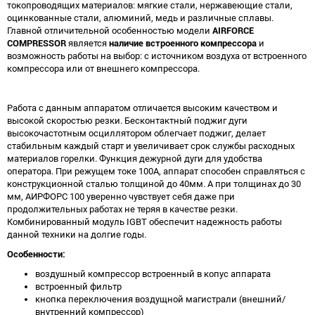
токопроводящих материалов: мягкие стали, нержавеющие стали,
оцинкованные стали, алюминий, медь и различные сплавы.
Главной отличительной особенностью модели
AIRFORCE
COMPRESSOR
является
наличие встроенного компрессора
и
возможность работы на выбор: с источником воздуха от встроенного
компрессора или от внешнего компрессора.
Работа с данным аппаратом отличается высоким качеством и
высокой скоростью резки. Бесконтактный поджиг дуги
высокочастотным осциллятором облегчает поджиг, делает
стабильным каждый старт и увеличивает срок службы расходных
материалов горелки. Функция дежурной дуги для удобства
оператора. При режущем токе 100А, аппарат способен справляться с
конструкционной сталью толщиной до 40мм. А при толщинах до 30
мм, АИРФОРС 100 уверенно чувствует себя даже при
продолжительных работах не теряя в качестве резки.
Комбинированный модуль IGBT обеспечит надежность работы
данной техники на долгие годы.
Особенности:
воздушный компрессор встроенный в копус аппарата
встроенный фильтр
кнопка переключения воздущной магистрали (внешний/
внутренний компрессор)