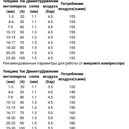
Толщина
Ток
Диаметр
Давление
Потребление
металла
реза
сопла
воздуха
воздуха(л,мин)
(мм)
(А)
(мм)
(Бар)
1-3
20
1.1
4.5
155
4-6
30
1.1
4.5
155
7-9
40
1.1
4.5
155
10-12
50
1.3
4.5
155
13-15
60
1.3
4.5
155
16-17
70
1.3
4.5
155
18-20
80
1.5
4.5
155
20-25
90
1.5
4.5
155
25-30
100
1.5
4.5
155
Рекомендованные параметры для работы от
внешнего компрессора:
Толщина
Ток
Диаметр
Давление
Потребление
металла
реза
сопла
воздуха
воздуха(л,мин)
(мм)
(А)
(мм)
(Бар)
1-3
20
1.1
3.5
120
4-6
30
1.1
4.0
140
7-9
40
1.1
4.5
150
10-12
50
1.3
4.5
150
13-15
60
1.3
4.5
150
16-17
70
1.3
5.0
160
18-20
80
1.5
5.0
160
20-25
90
1.5
5.5
180
25-30
100
1.5
5.5
180