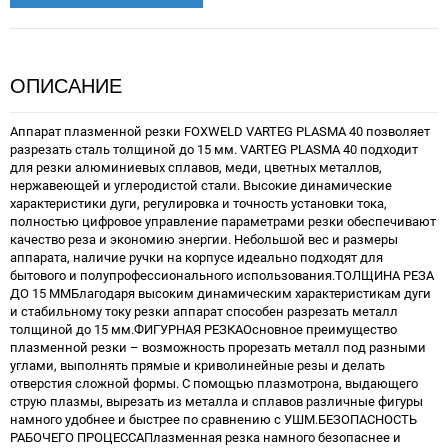
ОПИСАНИЕ
Аппарат плазменной резки FOXWELD VARTEG PLASMA 40 позволяет
разрезать сталь толщиной до 15 мм. VARTEG PLASMA 40 подходит
для резки алюминиевых сплавов, меди, цветных металлов,
нержавеющей и углеродистой стали. Высокие динамические
характеристики дуги, регулировка и точность установки тока,
полностью цифровое управление параметрами резки обеспечивают
качество реза и экономию энергии. Небольшой вес и размеры
аппарата, наличие ручки на корпусе идеально подходят для
бытового и полупрофессионального использования.ТОЛЩИНА РЕЗА
ДО 15 ММБлагодаря высоким динамическим характеристикам дуги
и стабильному току резки аппарат способен разрезать металл
толщиной до 15 мм.ФИГУРНАЯ РЕЗКАОсновное преимущество
плазменной резки – возможность прорезать металл под разными
углами, выполнять прямые и криволинейные резы и делать
отверстия сложной формы. С помощью плазмотрона, выдающего
струю плазмы, вырезать из металла и сплавов различные фигуры
намного удобнее и быстрее по сравнению с УШМ.БЕЗОПАСНОСТЬ
РАБОЧЕГО ПРОЦЕССАПлазменная резка намного безопаснее и