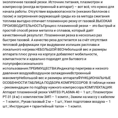
экологичнее газовой резки. Источник питания, плазмотрон и
компрессор (иногда встроенный в аппарат) – вот всё, что нужно для
начала работы. Отсутствие взрывоопасности (никаких баллонов с
газом) и загрязнения окружающей среды из-за метода сжигания
топлива выгодно отличает плазменную резку от газовой.ВЫСОКАЯ
ПРОИЗВОДИТЕЛЬНОСТЬПроцесс плазменной резки – это быстрый и
простой способ резки металла и сплавов, который даёт
качественный результат. Плазменная резка в несколько раз
быстрее газовой. А качество реза достигается за счёт отсутствия
тепловой деформации при выдувании излишек расплава и
локального нагрева.НЕБОЛЬШОЙ ВЕСНебольшой вес и размеры
аппарата плюс ручка на корпусе добавляют мобильности,
компактности и идеально подходят для бытового и
полупрофессионального
использования.ПРЕИМУЩЕСТВА:Индикатор перегрева и низкого
давления воздухаВоздушное охлаждениеВстроенный
манометрНебольшой вес и размеры аппаратаФУНКЦИОНАЛЬНЫЕ
ОСОБЕННОСТИ:ТАБЛИЦА ПОДБОРА КОМПРЕССОРОВ: В таблице ниже
- рекомендации по подбору нужного компрессора.КОМПЛЕКТАЦИЯ:
Аппарат плазменной резки VARTEG PLASMA 40 – 1 шт.; Плазмотрон
PT-31 (4 м) с комплектом ЗИП – 1 компл.; Зажим на массу с кабелем
– 1 компл.; Рукав газовый 2 м – 1 шт.; Узел подготовки воздуха – 1
шт.; Инструкция + гарантийный талон – 1 компл.