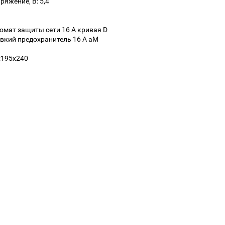
яжение, В: 5,4
омат защиты сети 16 А кривая D
вкий предохранитель 16 А аМ
0х195х240