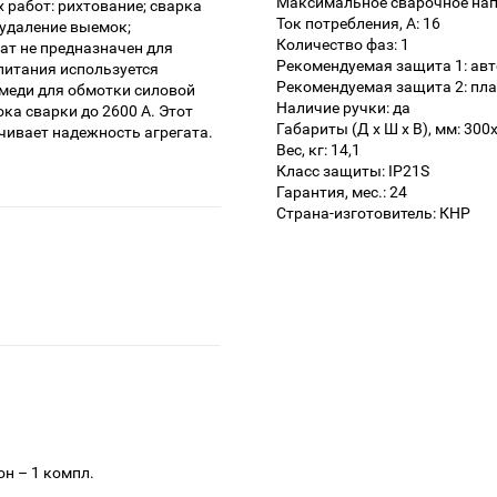
Максимальное сварочное напр
работ: рихтование; сварка
Ток потребления, А: 16
 удаление выемок;
Количество фаз: 1
ат не предназначен для
Рекомендуемая защита 1: авт
питания используется
Рекомендуемая защита 2: пла
 меди для обмотки силовой
Наличие ручки: да
ка сварки до 2600 А. Этот
Габариты (Д х Ш х В), мм: 30
чивает надежность агрегата.
Вес, кг: 14,1
Класс защиты: IP21S
Гарантия, мес.: 24
Страна-изготовитель: КНР
н – 1 компл.