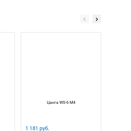
Цанга WS-6 М4
1 181 руб.
1 181 ру