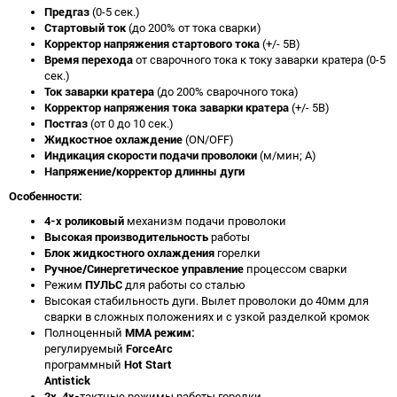
Предгаз
(0-5 сек.)
Стартовый ток
(до 200% от тока сварки)
Корректор напряжения стартового тока
(+/- 5В)
Время перехода
от сварочного тока к току заварки кратера (0-5
сек.)
Ток заварки кратера
(до 200% сварочного тока)
Корректор напряжения тока заварки кратера
(+/- 5В)
Постгаз
(от 0 до 10 сек.)
Жидкостное охлаждение
(ON/OFF)
Индикация скорости подачи проволоки
(м/мин; А)
Напряжение/корректор длинны дуги
Особенности:
4-х роликовый
механизм подачи проволоки
Высокая производительность
работы
Блок жидкостного охлаждения
горелки
Ручное/Синергетическое управление
процессом сварки
Режим
ПУЛЬС
для работы со сталью
Высокая стабильность дуги. Вылет проволоки до 40мм для
сварки в сложных положениях и с узкой разделкой кромок
Полноценный
ММА режим:
регулируемый
ForceArc
программный
Hot Start
Antistick
2х, 4х-
тактные режимы работы горелки