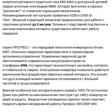
инертного/активного защитного газа MIG-MAG и для ручной дуговой
сварки штучным электродом MMA. Аппарат выполнен в корпусе
"декомпакт" со съёмным подающим механизмом.
Рекомендованный тип катушек проволоки D200 и D300 (5-
15кг). Мощный подающий механизм предназначен для работы с
горелками длиной
до 5 метров
. Тележка с подставкой под баллон и
высокая компоновка аппарата существенно облегчают работу
сварщика.
Серия ПРОГРЕСС – это передовая технология инверторного блока
IGBT, отличные сварочные характеристики и превосходная
эргономика управления. Управление сварочной дугой
обеспечивается современным микропроцессором на
платформе
ARM
, что гарантирует высокоточную настройку, контроль
и стабильность сварки. Электроника инвертора позволила добиться
увеличения быстродействия обратных связей аппарата. Это значит,
что дуга в каждый момент времени отслеживается с большей
частотой и лучше управляется.
Важной особенностью аппарата можно назвать 100% ПН источника.
Даже при работе на максимальном токе (при t до +40С) инвертор не
уйдёт в защиту. Жидкостное охлаждение горелки также помогает
продлить время непрерывной работы Прогресс 500 DEEP ARC.