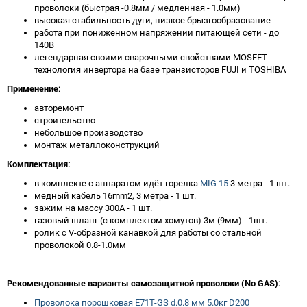
проволоки (быстрая -0.8мм / медленная - 1.0мм)
высокая стабильность дуги, низкое брызгообразование
работа при пониженном напряжении питающей сети - до
140В
легендарная своими сварочными свойствами MOSFET-
технология инвертора на базе транзисторов FUJI и TOSHIBA
Применение:
авторемонт
строительство
небольшое производство
монтаж металлоконструкций
Комплектация:
в комплекте с аппаратом идёт горелка
MIG 15
3 метра - 1 шт.
медный кабель 16mm2, 3 метра - 1 шт.
зажим на массу 300А - 1 шт.
газовый шланг (с комплектом хомутов) 3м (9мм) - 1шт.
ролик с V-образной канавкой для работы со стальной
проволокой 0.8-1.0мм
Рекомендованные варианты самозащитной проволоки (No GAS):
Проволока порошковая E71T-GS d.0.8 мм 5.0кг D200