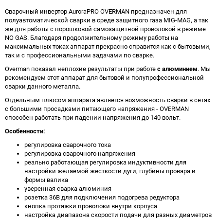
Cварочный инвертор AuroraPRO OVERMAN предназначен для
полуавтоматической сварки в среде защитного газа MIG-MAG, а так
же для работы с порошковой самозащитной проволокой в режиме
NO GAS. Благодаря продолжительному режиму работы на
максимальных токах аппарат прекрасно справится как с бытовыми,
так и с профессиональными задачами по сварке.
Overman показал неплохие результаты при работе
с алюминием
. Мы
рекомендуем этот аппарат для бытовой и полупрофессиональной
сварки данного металла.
Отдельным плюсом аппарата является возможность сварки в сетях
с большими просадками питающего напряжения - OVERMAN
способен работать при падении напряжения до 140 вольт.
Особенности:
регулировка сварочного тока
регулировка сварочного напряжения
реально работающая регулировка индуктивности для
настройки желаемой жесткости дуги, глубины провара и
формы валика
уверенная сварка алюминия
розетка 36В для подключения подогрева редуктора
кнопка протяжки проволоки внутри корпуса
настройка диапазона скорости подачи для разных диаметров