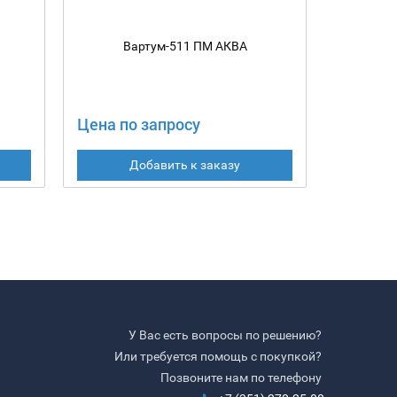
Вартум-511 ПМ АКВА
В
Цена по запросу
Цена по
Добавить к заказу
У Вас есть вопросы по решению?
Или требуется помощь с покупкой?
Позвоните нам по телефону