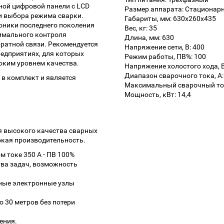
ой цифровой панели с LCD
Размер аппарата: Стационар
и выбора режима сварки.
Габариты, мм: 630x260x435
оники последнего поколения
Вес, кг: 35
симального контроля
Длина, мм: 630
братной связи. Рекомендуется
Напряжение сети, В: 400
едприятиях, для которых
Режим работы, ПВ%: 100
оким уровнем качества.
Напряжение холостого хода, В
Диапазон сварочного тока, А:
 в комплект и является
Максимальный сварочный ток
Мощность, кВт: 14,4
я высокого качества сварных
окая производительность.
 токе 350 А - ПВ 100%
ва задач, возможность
вные электронные узлы
 30 метров без потери
ения.