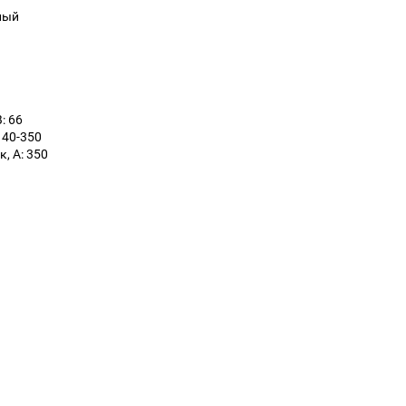
ный
: 66
 40-350
, А: 350