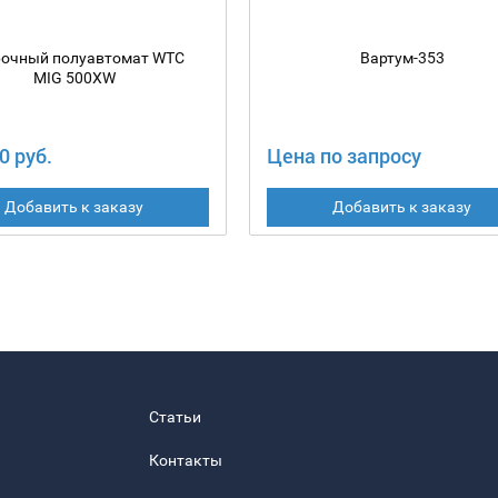
очный полуавтомат WTC
Вартум-353
MIG 500XW
0 руб.
Цена по запросу
Добавить к заказу
Добавить к заказу
Статьи
Контакты