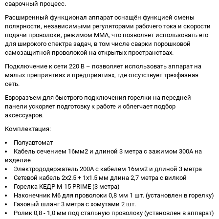
сварочный процесс.
Расширенный функционал аппарат оснащён функцией смены
полярности, независимыми регуляторами рабочего тока и скорости
подачи проволоки, режимом ММА, что позволяет использовать его
для широкого спектра задач, в том числе сварки порошковой
самозащитной проволокой на открытых пространствах.
Подключение к сети 220 В – позволяет использовать аппарат на
малых преприятиях и предприятиях, где отсутствует трехфазная
сеть.
Евроразъем для быстрого подключения горелки на передней
панели ускоряет подготовку к работе и облегчает подбор
аксессуаров.
Комплектация:
Полуавтомат
Кабель сечением 16мм2 и длиной 3 метра с зажимом 300А на
изделие
Электрододержатель 200А с кабелем 16мм2 и длиной 3 метра
Сетевой кабель 2х2.5 + 1х1.5 мм длина 2,7 метра с вилкой
Горелка КЕДР M-15 PRIME (3 метра)
Наконечник М6 для проволоки 0,8 мм 1 шт. (установлен в горелку)
Газовый шланг 3 метра с хомутами 2 шт.
Ролик 0,8 - 1,0 мм под стальную проволоку (установлен в аппарат)