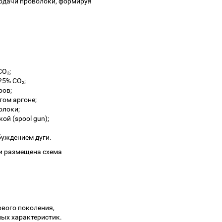
подачи проволоки, формируя
CO₂;
25% CO₂;
ров;
том аргоне;
олоки;
й (spool gun);
буждением дуги.
ли размещена схема
ового поколения,
ых характеристик.