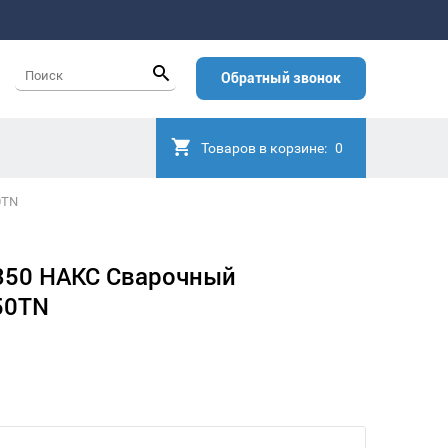
Обратный звонок
Товаров в корзине:
0
0TN
350 НАКС Сварочный
50TN