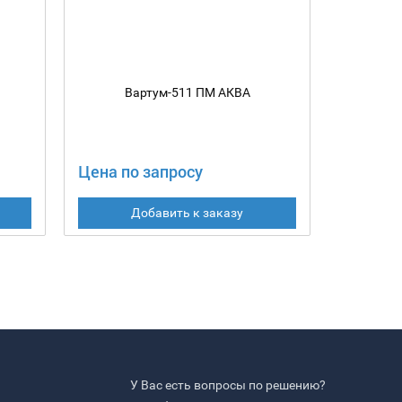
Вартум-511 ПМ АКВА
В
Цена по запросу
Цена по
Добавить к заказу
У Вас есть вопросы по решению?