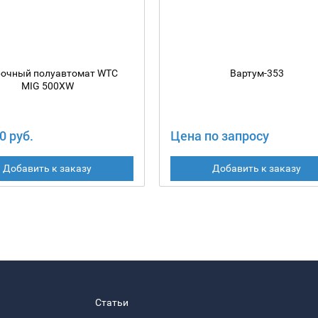
очный полуавтомат WTC
Вартум-353
MIG 500XW
0 руб.
Цена по запросу
Добавить к заказу
Добавить к заказу
Статьи