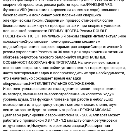
сварочной проволоки, режим работы горелки.ФУНКЦИЯ VRD:
Функция VRD (снижение напряжения холостого хода) повышает
безопасность и исключает риск поражения сварщика
электрическим током. Сварочный процесс становится более
безопасным в замкнутых пространствах и при сварке в условиях
повышенной влажности.ПРЕИМУЩЕСТВА:Режим DOUBLE
PULSEРежим TIG LIFTИмпульсный режим сваркиИнтеллектуальное
охлаждение2-роликовый полноприводный механизм
подачиСохранение настроек параметров сваркиСинергетический
режим управленияРозетка на 36 вольт для подключения питания
обогрева редуктора газового баллонаФУНКЦИОНАЛЬНЫЕ
ОСОБЕННОСТИ:СОХРАНЕНИЕ ПРОГРАММ: Наличие ячеек памяти
позволяет сохранять настройки установленных параметров сварки,
часто повторяемых задач и воспроизводить их при необходимости,
что значительно сокращает время наладки
оборудования.ИНТЕЛЛЕКТУАЛЬНОЕ ОХЛАЖДЕНИЕ:
Интеллектуальная система охлаждения снижает загрязнение
инвертора, уменьшает энергопотребление на холостом ходу и
уровень шума. Эта функция полезна при работе в небольших
помещениях или где присутствуют металлические стены, шум
вентилятора не будет отвлекать от работы.РЕЖИМ MIG/MAG:
Диапазон регулировки сварочного тока 30 - 200 А;Аппарат может
работать с проволокой 0,8 / 1,0 / 1,2 мм;Есть опция регулировки
индуктивности;Импульсные режимы сварки;Расширенная
синергетика по толщине материала, с возможностью ручной