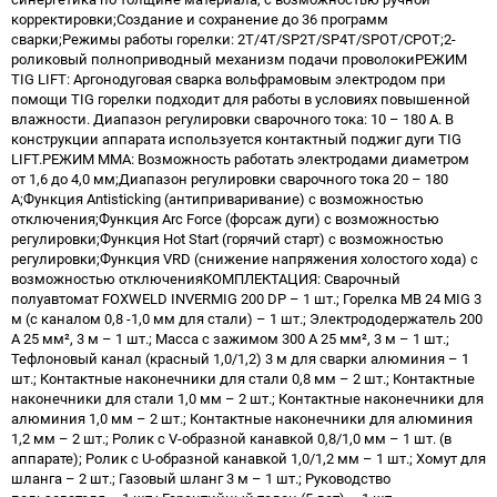
корректировки;Создание и сохранение до 36 программ
сварки;Режимы работы горелки: 2Т/4Т/SP2T/SP4T/SPOT/CPOT;2-
роликовый полноприводный механизм подачи проволокиРЕЖИМ
TIG LIFT: Аргонодуговая сварка вольфрамовым электродом при
помощи TIG горелки подходит для работы в условиях повышенной
влажности. Диапазон регулировки сварочного тока: 10 – 180 А. В
конструкции аппарата используется контактный поджиг дуги TIG
LIFT.РЕЖИМ MMA: Возможность работать электродами диаметром
от 1,6 до 4,0 мм;Диапазон регулировки сварочного тока 20 – 180
А;Функция Antisticking (антиприваривание) с возможностью
отключения;Функция Arc Force (форсаж дуги) с возможностью
регулировки;Функция Hot Start (горячий старт) с возможностью
регулировки;Функция VRD (снижение напряжения холостого хода) с
возможностью отключенияКОМПЛЕКТАЦИЯ: Сварочный
полуавтомат FOXWELD INVERMIG 200 DP – 1 шт.; Горелка MB 24 MIG 3
м (с каналом 0,8 -1,0 мм для стали) – 1 шт.; Электрододержатель 200
А 25 мм², 3 м – 1 шт.; Масса с зажимом 300 А 25 мм², 3 м – 1 шт.;
Тефлоновый канал (красный 1,0/1,2) 3 м для сварки алюминия – 1
шт.; Контактные наконечники для стали 0,8 мм – 2 шт.; Контактные
наконечники для стали 1,0 мм – 2 шт.; Контактные наконечники для
алюминия 1,0 мм – 2 шт.; Контактные наконечники для алюминия
1,2 мм – 2 шт.; Ролик с V-образной канавкой 0,8/1,0 мм – 1 шт. (в
аппарате); Ролик с U-образной канавкой 1,0/1,2 мм – 1 шт.; Хомут для
шланга – 2 шт.; Газовый шланг 3 м – 1 шт.; Руководство