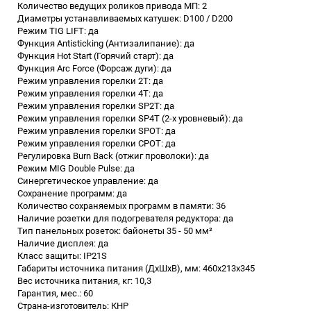
Количество ведущих роликов привода МП: 2
Диаметры устанавливаемых катушек: D100 / D200
Режим TIG LIFT: да
Функция Antisticking (Антизалипание): да
Функция Hot Start (Горячий старт): да
Функция Arc Force (Форсаж дуги): да
Режим управления горелки 2Т: да
Режим управления горелки 4T: да
Режим управления горелки SP2T: да
Режим управления горелки SP4T (2-х уровневый): да
Режим управления горелки SPOT: да
Режим управления горелки СPOT: да
Регулировка Burn Back (отжиг проволоки): да
Режим MIG Double Pulse: да
Синергетическое управление: да
Сохранение программ: да
Количество сохраняемых программ в памяти: 36
Наличие розетки для подогревателя редуктора: да
Тип панельных розеток: байонеты 35 - 50 мм²
Наличие дисплея: да
Класс защиты: IP21S
Габариты источника питания (ДхШхВ), мм: 460х213х345
Вес источника питания, кг: 10,3
Гарантия, мес.: 60
Страна-изготовитель: КНР