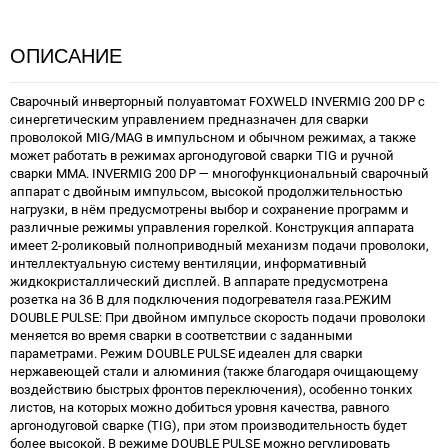
ОПИСАНИЕ
Сварочный инверторный полуавтомат FOXWELD INVERMIG 200 DP с
синергетическим управлением предназначен для сварки
проволокой MIG/MAG в импульсном и обычном режимах, а также
может работать в режимах аргонодуговой сварки TIG и ручной
сварки ММА. INVERMIG 200 DP — многофункциональный сварочный
аппарат с двойным импульсом, высокой продолжительностью
нагрузки, в нём предусмотрены выбор и сохранение программ и
различные режимы управления горелкой. Конструкция аппарата
имеет 2-роликовый полноприводный механизм подачи проволоки,
интеллектуальную систему вентиляции, информативный
жидкокристаллический дисплей. В аппарате предусмотрена
розетка на 36 В для подключения подогревателя газа.РЕЖИМ
DOUBLE PULSE: При двойном импульсе скорость подачи проволоки
меняется во время сварки в соответствии с заданными
параметрами. Режим DOUBLE PULSE идеален для сварки
нержавеющей стали и алюминия (также благодаря очищающему
воздействию быстрых фронтов переключения), особенно тонких
листов, на которых можно добиться уровня качества, равного
аргонодуговой сварке (TIG), при этом производительность будет
более высокой. В режиме DOUBLE PULSE можно регулировать