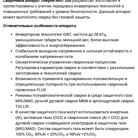
Сварочный аппарат Оберон MIG-205
разработан, изготовлен и
протестированы с учетом передовых инверторных технологий и
повышенных требований к уровню безопасности. Данный аппарат
может выполнять сварку без газовой защиты.
Отличительные особенности аппарата:
Инверторная технология IGBT, частота до 28 КГц,
уменьшенные габариты, меньший вес, более высокая
эффективность и энергосбережение.
Стабильное выходное напряжение и сильная устойчивость к
колебаниям напряжения сети.
Синергетическое управление сварочным процессом.
Регулировка параметров сварки в соответствии с различными
заготовками и технологией сварки.
Возможность применять одновременно положительную и
отрицательную полярность при использовании сварочной
проволоки FLUX.
Режимы полуавтоматической сварки в среде защитного газа
MIG/MAG, ручной дуговой сварки MMA и аргонодуговой сварки
TIG Lift.
В качестве защитного газа могут использоваться инертные
(Ar), активные газы (CO2) и сварочные смеси (Ar + CO2) для
дуговой сварки плавящимся электродом в защитном газе
(MIG/MAG). Состав защитного газа может быть следующим:
100% CO
, 80%Ar + 20%CO
, и 98%Ar +2%CO
.
2
2
2