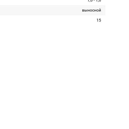
1,0 - 1,6
выносной
15