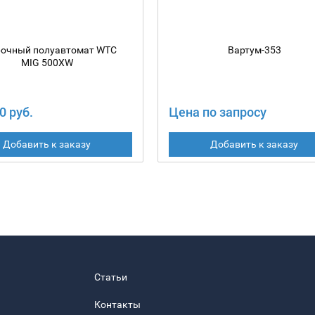
очный полуавтомат WTC
Вартум-353
MIG 500XW
0 руб.
Цена по запросу
Добавить к заказу
Добавить к заказу
Статьи
Контакты