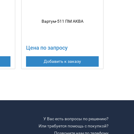
Вартум-511 ПМ АКВА
В
Цена по запросу
Цена по
Добавить к заказу
У Вас есть вопросы по решению?
Или требуется помощь с покупкой?
Позвоните нам по телефону