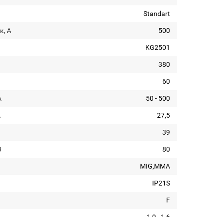
Standart
к, А
500
KG2501
380
60
А
50 - 500
А
27,5
39
В
80
MIG,MMA
IP21S
F