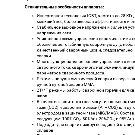
Отличительные особенности аппарата:
Инверторная технология IGBT, частота до 28 КГц
меньший вес, более высокая эффективность и э
Стабильное выходное напряжение и сильная уст
напряжения сети.
Уникальная схема управления динамическими х
обеспечивает стабильную сварочную дугу, небол
качественный сварочный шов и, следовательно
сварки.
Многофункциональная панель управления с во
сварочного тока, сварочного напряжения, индук
параметров сварочного процесса.
Режимы полуавтоматической сварки в среде за
ручной дуговой сварки MMA.
2Т/4Т режимы работы сварочной горелки для св
швов.
В качестве защитного газа могут использоваться
газы (CO2) и сварочные смеси (Ar + CO2) для д
электродом в защитном газе (MIG/MAG). Состав
следующим: 100% CO
, 80%Ar + 20%CO
, и 98%Ar
2
2
Подходит для сварки низкоуглеродистой стали, 
сплавов.