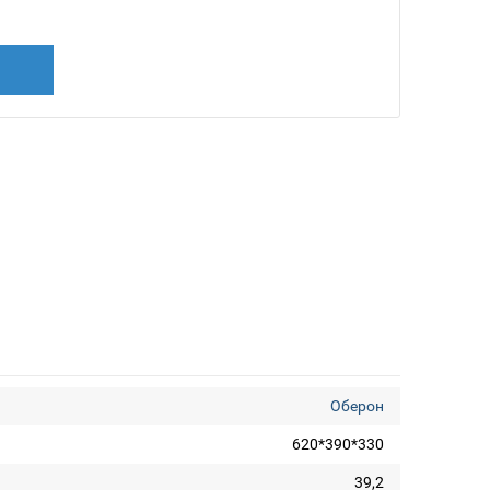
Оберон
620*390*330
39,2