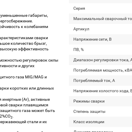
Серия
, уменьшенные габариты,
Максимальный сварочный то
нергосбережение.
ойчивость к колебаниям
Артикул
арактеристиками сварки
Напряжение сети, В
ьшое количество брызг,
, высокую эффективность
ПВ, %
Диапазон регулировки тока, 
зможностью регулировок силы
тивности и других
Потребляемая мощность, кВ
щитного газа MIG/MAG и
Потребляемый ток, А
арки коротких или длинных
Напряжение холостого хода, 
 инертные (Ar), активные
Режимы сварки
уговой сварки плавящимся
 защитного газа может быть
Степень защиты
 +2%CO
.
2
нержавеющей стали и их
Класс изоляции