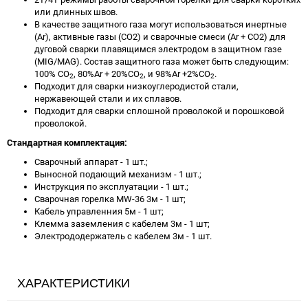
или длинных швов.
В качестве защитного газа могут использоваться инертные
(Ar), активные газы (CO2) и сварочные смеси (Ar + CO2) для
дуговой сварки плавящимся электродом в защитном газе
(MIG/MAG). Состав защитного газа может быть следующим:
100% CO
, 80%Ar + 20%CO
, и 98%Ar +2%CO
.
2
2
2
Подходит для сварки низкоуглеродистой стали,
нержавеющей стали и их сплавов.
Подходит для сварки сплошной проволокой и порошковой
проволокой.
Стандартная комплектация:
Сварочный аппарат - 1 шт.;
Выносной подающий механизм - 1 шт.;
Инструкция по эксплуатации - 1 шт.;
Сварочная горелка MW-36 3м - 1 шт;
Кабель управленния 5м - 1 шт;
Клемма заземления с кабелем 3м - 1 шт;
Электрододержатель с кабелем 3м - 1 шт.
ХАРАКТЕРИСТИКИ