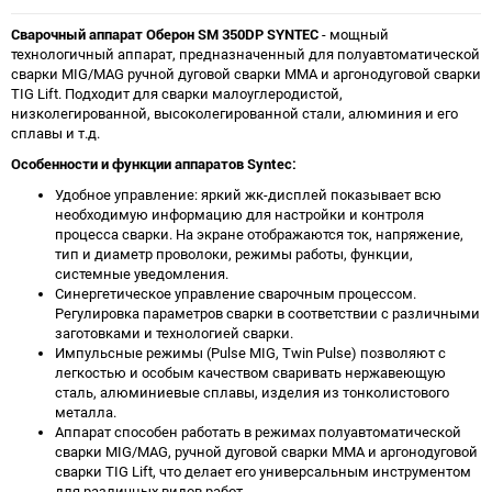
Сварочный аппарат Оберон SM 350DP SYNTEC
- мощный
технологичный аппарат, предназначенный для полуавтоматической
сварки MIG/MAG ручной дуговой сварки MMA и аргонодуговой сварки
TIG Lift. Подходит для сварки малоуглеродистой,
низколегированной, высоколегированной стали, алюминия и его
сплавы и т.д.
Особенности и функции аппаратов Syntec:
Удобное управление: яркий жк-дисплей показывает всю
необходимую информацию для настройки и контроля
процесса сварки. На экране отображаются ток, напряжение,
тип и диаметр проволоки, режимы работы, функции,
системные уведомления.
Синергетическое управление сварочным процессом.
Регулировка параметров сварки в соответствии с различными
заготовками и технологией сварки.
Импульсные режимы (Pulse MIG, Twin Pulse) позволяют с
легкостью и особым качеством сваривать нержавеющую
сталь, алюминиевые сплавы, изделия из тонколистового
металла.
Аппарат способен работать в режимах полуавтоматической
сварки MIG/MAG, ручной дуговой сварки MMA и аргонодуговой
сварки TIG Lift, что делает его универсальным инструментом
для различных видов работ.