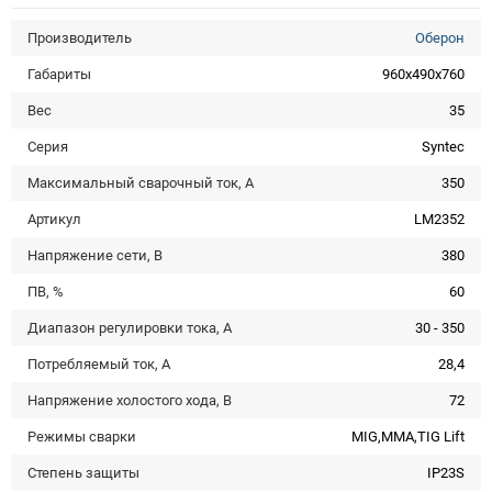
Производитель
Оберон
Габариты
960x490x760
Вес
35
Серия
Syntec
Максимальный сварочный ток, А
350
Артикул
LM2352
Напряжение сети, В
380
ПВ, %
60
Диапазон регулировки тока, А
30 - 350
Потребляемый ток, А
28,4
Напряжение холостого хода, В
72
Режимы сварки
MIG,MMA,TIG Lift
Степень защиты
IP23S