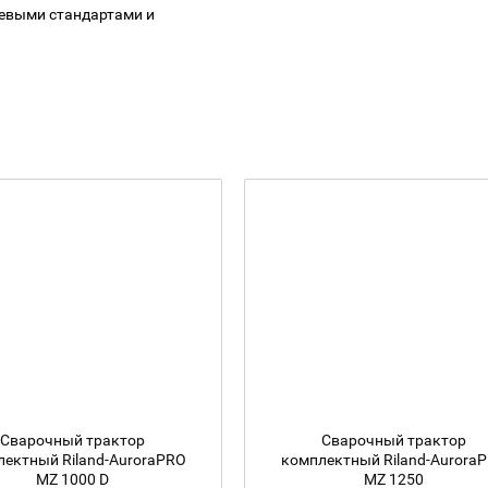
левыми стандартами и
Сварочный трактор
Сварочный трактор
ектный Riland-AuroraPRO
комплектный Riland-Aurora
MZ 1000 D
MZ 1250