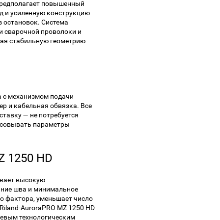
 предполагает повышенный
д и усиленную конструкцию
з остановок. Система
и сварочной проволоки и
вая стабильную геометрию
а с механизмом подачи
ер и кабельная обвязка. Все
ставку — не потребуется
асовывать параметры
Z 1250 HD
ивает высокую
ание шва и минимальное
го фактора, уменьшает число
Riland-AuroraPRO MZ 1250 HD
чевым технологическим