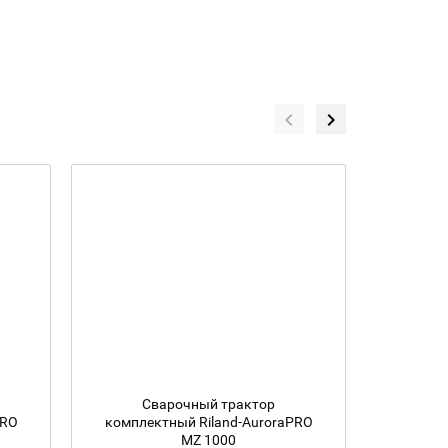
Сварочный трактор
Тра
PRO
комплектный Riland-AuroraPRO
AlphaT
MZ 1000