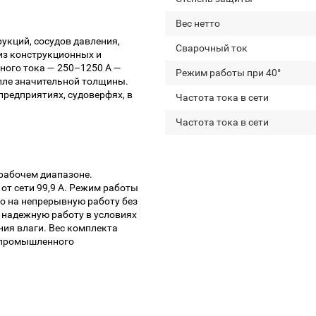
Вес нетто
укций, сосудов давления,
Сварочный ток
из конструкционных и
ного тока — 250–1250 А —
Режим работы при 40°
лле значительной толщины.
редприятиях, судоверфях, в
Частота тока в сети
Частота тока в сети
 рабочем диапазоне.
от сети 99,9 А. Режим работы
но на непрерывную работу без
т надежную работу в условиях
ия влаги. Вес комплекта
о промышленного