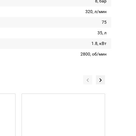
8, бар
320, л/мин
75
35, л
1.8, кВт
2800, об/мин