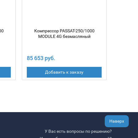
00
Компрессор PASSAT-250/1000
Компр
MODULE 4G безмасляный
MOD
85 653 руб.
109 182
Добавить к заказу
Наверх
У Вас есть вопросы по решению?