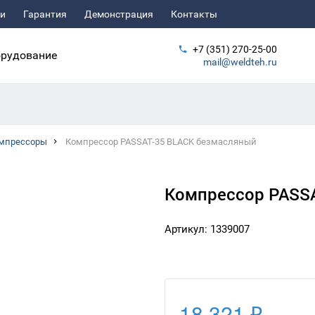
ьи
Гарантия
Демонстрация
Контакты
+7 (351) 270-25-00
рудование
mail@weldteh.ru
мпрессоры
Компрессор PASSAT-35 BLACK безмасляный
Компрессор PASS
Артикул: 1339007
18 321 ₽