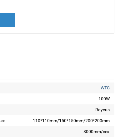
WTC
100W
Raycus
вки
110*110mm/150*150mm/200*200mm
8000mm/сек