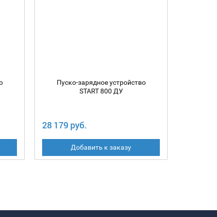
о
Пуско-зарядное устройство
Пуско
START 800 ДУ
DOUBLE
28 179 руб.
27 528 
Добавить к заказу