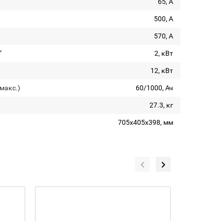
65, А
500, А
570, А
"
2, кВт
12, кВт
макс.)
60/1000, Ач
27.3, кг
705х405х398, мм