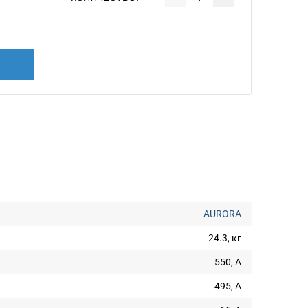
AURORA
24.3, кг
550, А
495, А